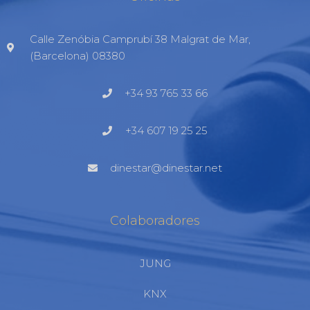
Calle Zenóbia Camprubí 38 Malgrat de Mar,
(Barcelona) 08380
+34 93 765 33 66
+34 607 19 25 25
dinestar@dinestar.net
Colaboradores
JUNG
KNX